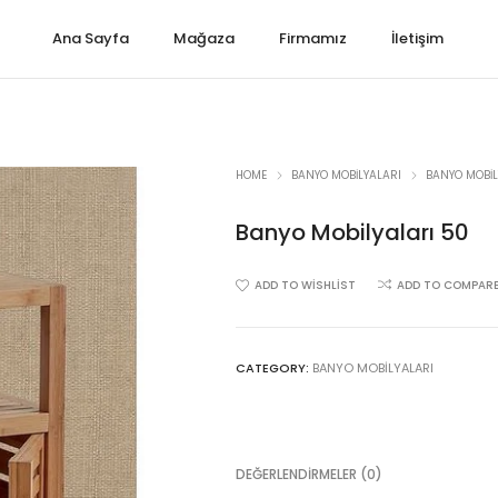
Ana Sayfa
Mağaza
Firmamız
İletişim
HOME
BANYO MOBILYALARI
BANYO MOBIL
Banyo Mobilyaları 50
ADD TO WISHLIST
ADD TO COMPAR
CATEGORY:
BANYO MOBILYALARI
DEĞERLENDIRMELER (0)