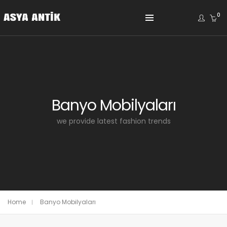
0
Banyo Mobilyaları
we provide latest fashion trends
Home
Banyo Mobilyaları