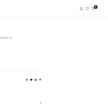
0
YALARI 20
E