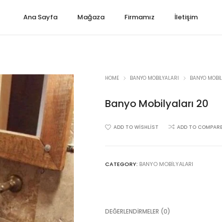
Ana Sayfa
Mağaza
Firmamız
İletişim
HOME
BANYO MOBILYALARI
BANYO MOBIL
Banyo Mobilyaları 20
ADD TO WISHLIST
ADD TO COMPAR
CATEGORY:
BANYO MOBILYALARI
DEĞERLENDIRMELER (0)