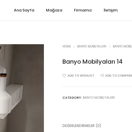
Ana Sayfa
Mağaza
Firmamız
İletişim
HOME
BANYO MOBILYALARI
BANYO MOBIL
Banyo Mobilyaları 14
ADD TO WISHLIST
ADD TO COMPAR
CATEGORY:
BANYO MOBILYALARI
DEĞERLENDIRMELER (0)