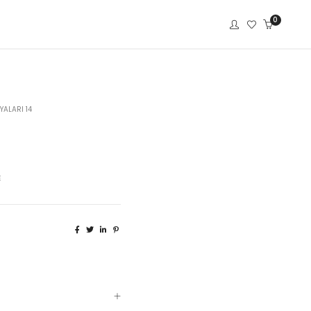
0
YALARI 14
E