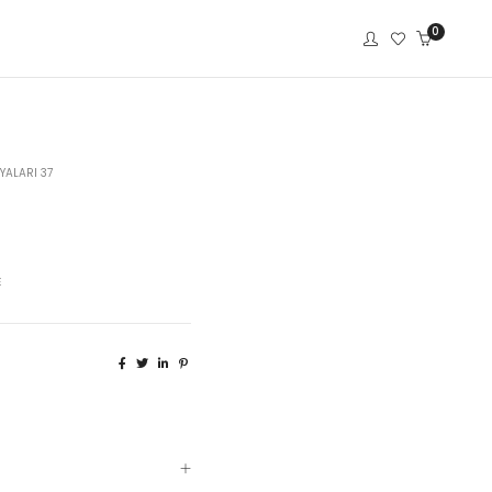
0
YALARI 37
E