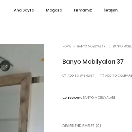
Ana Sayfa
Mağaza
Firmamız
İletişim
HOME
BANYO MOBILYALARI
BANYO MOBIL
Banyo Mobilyaları 37
ADD TO WISHLIST
ADD TO COMPAR
CATEGORY:
BANYO MOBILYALARI
DEĞERLENDIRMELER (0)