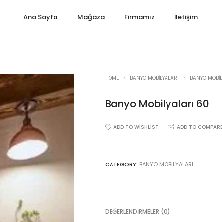
Ana Sayfa
Mağaza
Firmamız
İletişim
HOME
BANYO MOBILYALARI
BANYO MOBIL
Banyo Mobilyaları 60
ADD TO WISHLIST
ADD TO COMPAR
CATEGORY:
BANYO MOBILYALARI
DEĞERLENDIRMELER (0)