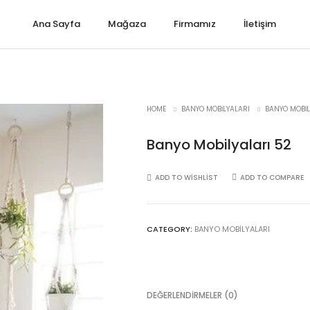
Ana Sayfa
Mağaza
Firmamız
İletişim
HOME
BANYO MOBILYALARI
BANYO MOBIL
Banyo Mobilyaları 52
ADD TO WISHLIST
ADD TO COMPARE
CATEGORY:
BANYO MOBILYALARI
DEĞERLENDIRMELER (0)