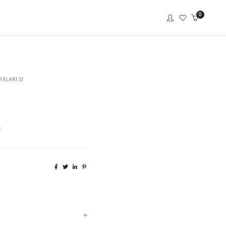
0
YALARI 31
E