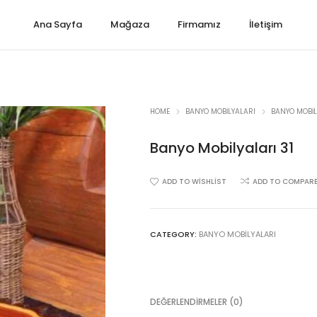
Ana Sayfa
Mağaza
Firmamız
İletişim
HOME
BANYO MOBILYALARI
BANYO MOBIL
Banyo Mobilyaları 31
ADD TO WISHLIST
ADD TO COMPAR
CATEGORY:
BANYO MOBILYALARI
DEĞERLENDIRMELER (0)