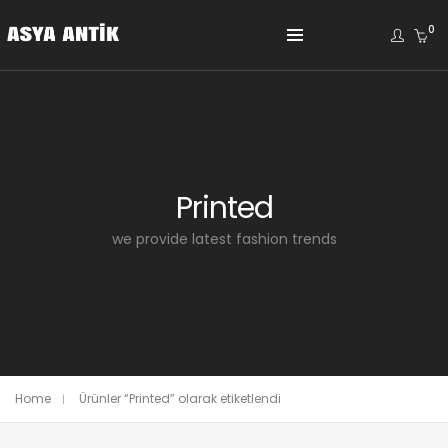
0
Printed
we provide latest fashion trends
Home
Ürünler “Printed” olarak etiketlendi