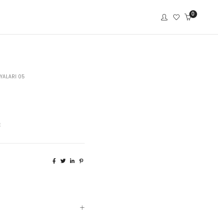
0
YALARI 05
E