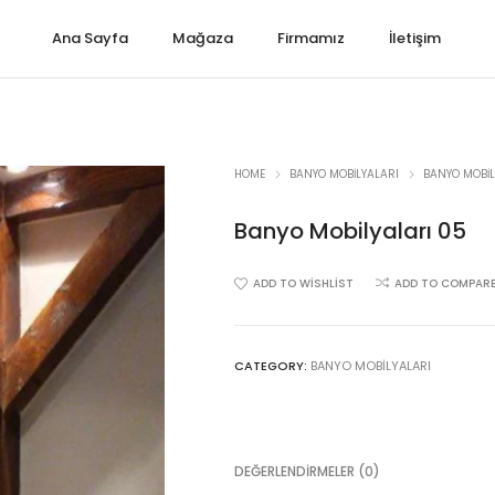
Ana Sayfa
Mağaza
Firmamız
İletişim
HOME
BANYO MOBILYALARI
BANYO MOBIL
Banyo Mobilyaları 05
ADD TO WISHLIST
ADD TO COMPAR
CATEGORY:
BANYO MOBILYALARI
DEĞERLENDIRMELER (0)