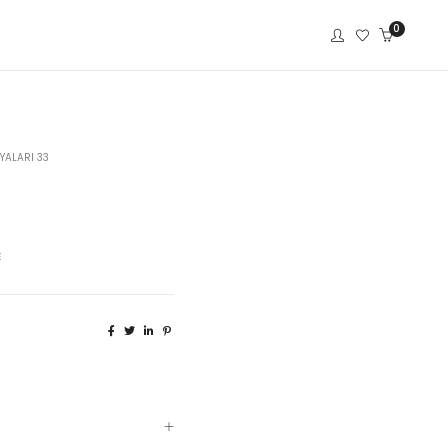
0
YALARI 33
E