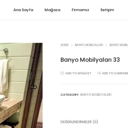
Ana Sayfa
Mağaza
Firmamız
İletişim
HOME
BANYO MOBILYALARI
BANYO MOBIL
Banyo Mobilyaları 33
ADD TO WISHLIST
ADD TO COMPAR
CATEGORY:
BANYO MOBILYALARI
DEĞERLENDIRMELER (0)