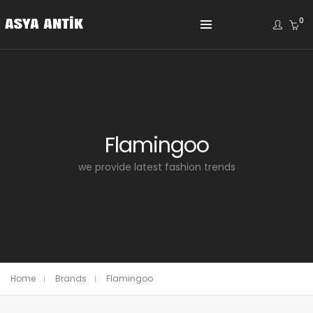
0
Flamingoo
we provide latest fashion trends
Home
Brands
Flamingoo