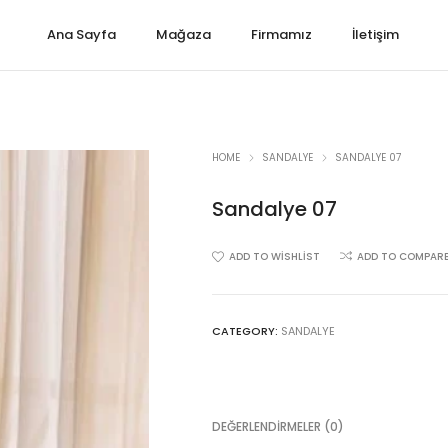
Ana Sayfa
Mağaza
Firmamız
İletişim
HOME
SANDALYE
SANDALYE 07
Sandalye 07
ADD TO WISHLIST
ADD TO COMPAR
CATEGORY:
SANDALYE
DEĞERLENDIRMELER (0)