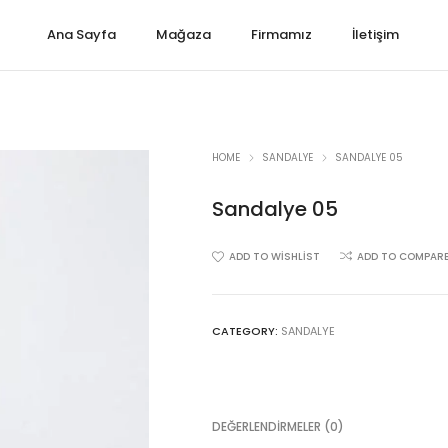
Ana Sayfa
Mağaza
Firmamız
İletişim
HOME
SANDALYE
SANDALYE 05
Sandalye 05
ADD TO WISHLIST
ADD TO COMPAR
CATEGORY:
SANDALYE
DEĞERLENDIRMELER (0)