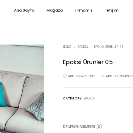
Ana Sayfa
Mağaza
Firmamız
İletişim
HOME
EPOKSI
EPOKSI ÜRÜNLER 05
Epoksi Ürünler 05
ADD TO WISHLIST
ADD TO COMPAR
CATEGORY:
EPOKSI
DEĞERLENDIRMELER (0)