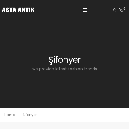
0
Şifonyer
we provide latest fashion trends
Home
Şifonyer