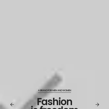
F
a
s
h
i
o
n