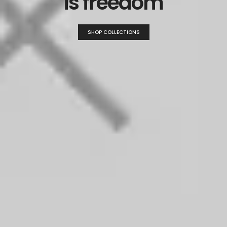
i
s
f
r
e
e
d
o
m